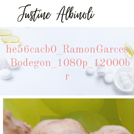
he56cacb0_RamonGarces
_Bodegon_1080p_12000b
r
Lecteur
vidéo