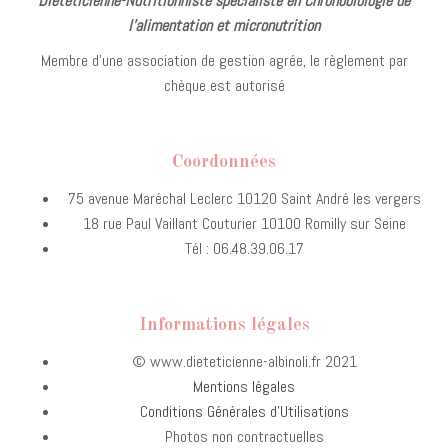
Diététicienne-Nutritionniste spécialiste en Chronobiologie de
l’alimentation et micronutrition
Membre d’une association de gestion agrée, le règlement par
chèque est autorisé
Coordonnées
75 avenue Maréchal Leclerc 10120 Saint André les vergers
18 rue Paul Vaillant Couturier 10100 Romilly sur Seine
Tél : 06.48.39.06.17
Informations légales
© www.dieteticienne-albinoli.fr 2021
Mentions légales
Conditions Générales d’Utilisations
Photos non contractuelles