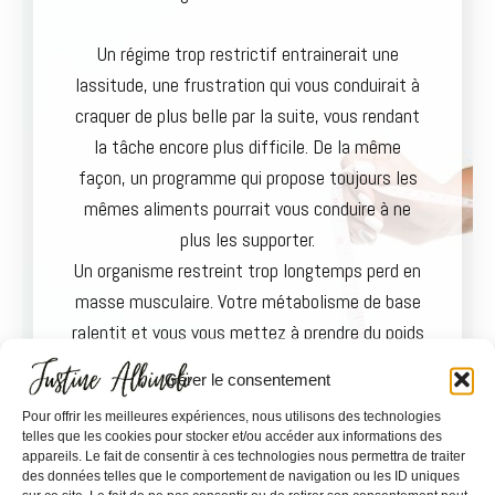
Un régime trop restrictif entrainerait une
lassitude, une frustration qui vous conduirait à
craquer de plus belle par la suite, vous rendant
la tâche encore plus difficile. De la même
façon, un programme qui propose toujours les
mêmes aliments pourrait vous conduire à ne
plus les supporter.
Un organisme restreint trop longtemps perd en
masse musculaire. Votre métabolisme de base
ralentit et vous vous mettez à prendre du poids
facilement, alors que vous mangez de moins en
Gérer le consentement
moins.
Pour offrir les meilleures expériences, nous utilisons des technologies
telles que les cookies pour stocker et/ou accéder aux informations des
Je vous propose une prise en charge à long
appareils. Le fait de consentir à ces technologies nous permettra de traiter
des données telles que le comportement de navigation ou les ID uniques
terme, diversifiée, agréable à mettre en place,