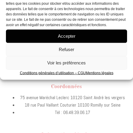
telles que les cookies pour stocker et/ou accéder aux informations des
appareils. Le fait de consentir à ces technologies nous permettra de traiter
des données telles que le comportement de navigation ou les ID uniques
sur ce site. Le fait de ne pas consentir ou de retirer son consentement peut
avoir un effet négatif sur certaines caractéristiques et fonctions.
ALBINOLI – LHURE Justine
Accepter
Diététicienne-Nutritionniste spécialiste en Chronobiologie de
l’alimentation et micronutrition
Refuser
Membre d’une association de gestion agrée, le règlement par
Voir les préférences
chèque est autorisé
Conditions générales d’utilisation – CGU
Mentions légales
Coordonnées
75 avenue Maréchal Leclerc 10120 Saint André les vergers
18 rue Paul Vaillant Couturier 10100 Romilly sur Seine
Tél : 06.48.39.06.17